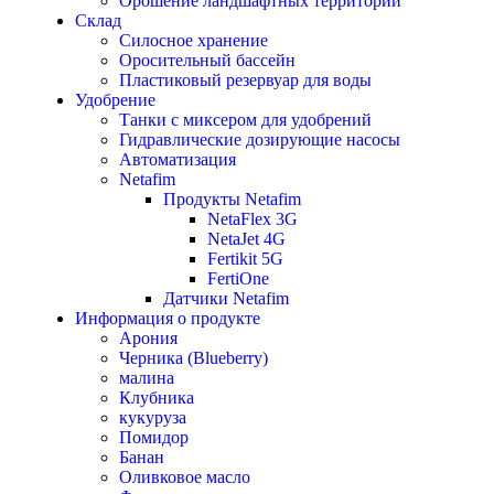
Орошение ландшафтных территорий
Склад
Силосное хранение
Оросительный бассейн
Пластиковый резервуар для воды
Удобрение
Танки с миксером для удобрений
Гидравлические дозирующие насосы
Автоматизация
Netafim
Продукты Netafim
NetaFlex 3G
NetaJet 4G
Fertikit 5G
FertiOne
Датчики Netafim
Информация о продукте
Арония
Черника (Blueberry)
малина
Клубника
кукуруза
Помидор
Банан
Оливковое масло