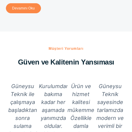
Devamını Oku
Müşteri Yorumları
Güven ve Kalitenin Yansıması
Güneysu
Kurulumdan
Ürün ve
Güneysu
Teknik ile
bakıma
hizmet
Teknik
çalışmaya
kadar her
kalitesi
sayesinde
başladıktan
aşamada
mükemmel!
tarlamızda
sonra
yanımızda
Özellikle
modern ve
sulama
oldular.
damla
verimli bir