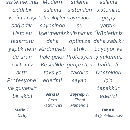
sistemlerimizde
Modern
sulama
sulama
ciddi bir
sulama
sistemleri
sistemine
verim artışı
teknolojileri
sayesinde
geçiş
sağladık.
sayesinde
su
yaptık.
Hem su
işletmemiz
kullanımımızı
Ürünlerimiz
tasarrufu
daha
optimize
daha sağlıklı
yaptık hem
sürdürülebilir
ettik.
büyüyor ve
de ürün
hale geldi.
Profesyonellikleri
iş yükümüz
kalitemiz
Kesinlikle
gerçekten
hafifledi.
arttı.
tavsiye
takdire
Destekleri
Profesyonel
ederim!
şayan.
için
ve güvenilir
teşekkür
Sena D.
Zeynep T.
bir ekip!
ederiz!
Sera
Ziraat
Yatırımcısı
Mühendisi
Melih T.
Taha B.
Çiftçi
Bağ Yetiştiricisi