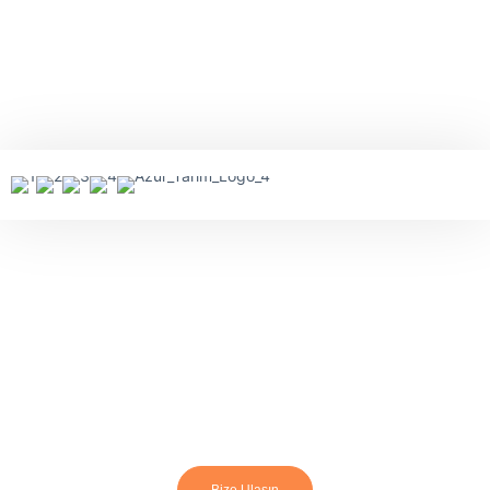
Geleceğin Tarımı için Akıllı
Sulama ve Gübreleme
Geleceğin tarımında, akıllı sulama ve gübreleme sistemleri, su
ve besin kaynaklarını verimli bir şekilde kullanarak
sürdürülebilir ve yüksek verimli üretimi mümkün kılar.
Bize Ulaşın