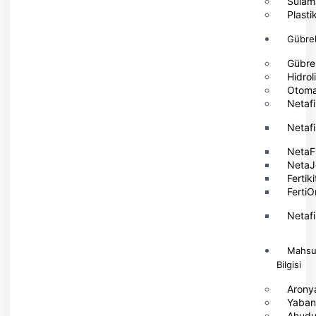
Sulam
Plast
Gübre
Gübre 
Hidrol
Otom
Netaf
Netaf
NetaF
NetaJ
Fertik
Ferti
Netaf
Mahsu
Bilgisi
Arony
Yaban 
Ahud