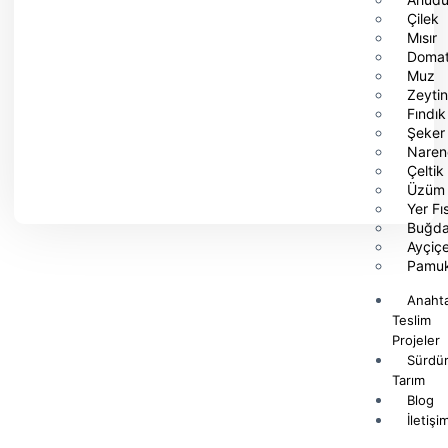
Çilek
Mısır
Doma
Muz
Zeyti
Fındık
Şeker
Naren
Çeltik
Üzüm
Yer Fıs
Buğd
Ayçiç
Pamu
Anaht
Teslim
Projeler
Sürdür
Tarım
Blog
İletişi