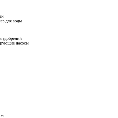
йн
ар для воды
я удобрений
ирующие насосы
тво