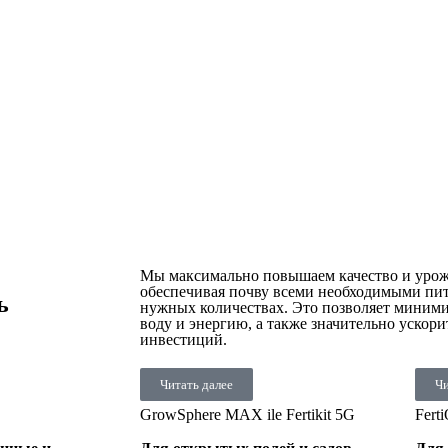
Мы максимально повышаем качество и урож
обеспечивая почву всеми необходимыми пи
ь
нужных количествах. Это позволяет миними
воду и энергию, а также значительно ускор
инвестиций.
Читать далее
Чи
GrowSphere MAX ile Fertikit 5G
Fert