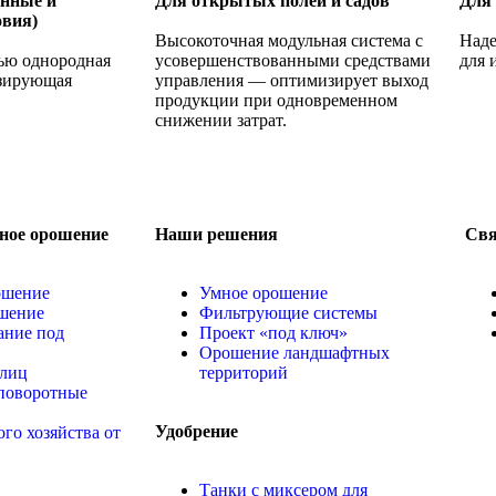
енные и
Для открытых полей и садов
Для 
овия)
Высокоточная модульная система с
Наде
ью однородная
усовершенствованными средствами
для 
озирующая
управления — оптимизирует выход
продукции при одновременном
снижении затрат.
ное орошение
Наши решения
Свя
ошение
Умное орошение
шение
Фильтрующие системы
ние под
Проект «под ключ»
Орошение ландшафтных
лиц
территорий
поворотные
Удобрение
ого хозяйства от
Танки с миксером для