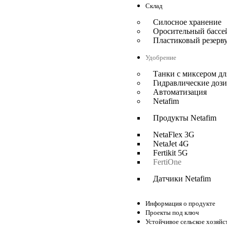
Склад
Силосное хранение
Оросительный бассе
Пластиковый резерву
Удобрение
Танки с миксером дл
Гидравлические доз
Автоматизация
Netafim
Продукты Netafim
NetaFlex 3G
NetaJet 4G
Fertikit 5G
FertiOne
Датчики Netafim
Информация о продукте
Проекты под ключ
Устойчивое сельское хозяйс