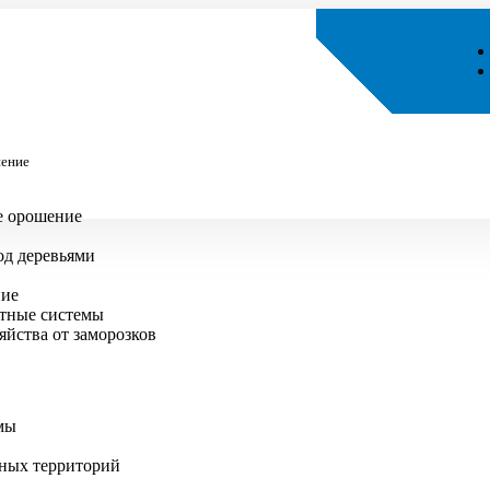
шение
е орошение
д деревьями
ние
тные системы
яйства от заморозков
мы
ных территорий