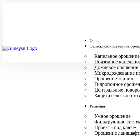
О нас
Сельскохозяйственное оро
Капельное орошение
Подземное капельно
Дождевое орошение
Микродождевание по
Орошение теплиц
Гидропонное ороше
Центральные поворо
Защита сельского хоз
Решения
Умное орошение
Фильтрующие систе
Проект «под ключ»
Орошение ландшафт