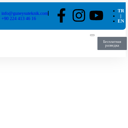
TR
info@guneysuteknik.com
|
+90 224 413 46 16
EN
Бесплатная
разведка