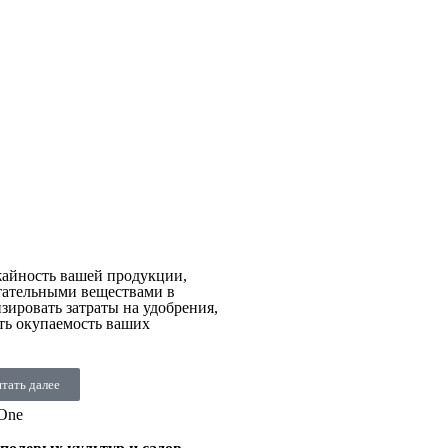
айность вашей продукции,
тательными веществами в
зировать затраты на удобрения,
ить окупаемость ваших
тать далее
iOne