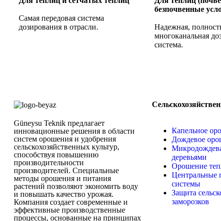
Для теплиц и сетчатых теплиц
Для теплиц (почв
безпочвенные усл
Самая передовая система
дозирования в отрасли.
Надежная, полност
многоканальная д
система.
Сельскохозяйствен
Güneysu Teknik предлагает
Капельное ор
инновационные решения в области
систем орошения и удобрения
Дождевое оро
сельскохозяйственных культур,
Микродождева
способствуя повышению
деревьями
производительности
Орошение теп
производителей. Специальные
Центральные 
методы орошения и питания
системы
растений позволяют экономить воду
Защита сельск
и повышать качество урожая.
заморозков
Компания создает современные и
эффективные производственные
процессы, основанные на принципах