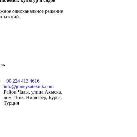
полевых культур и садов
жное одноканальное решение
инъекций.
зь
+90 224 413 4616
info@guneysuteknik.com
Район Чалы, улица Ахыска,
дом 116/3, Нилюфер, Бурса,
Турция