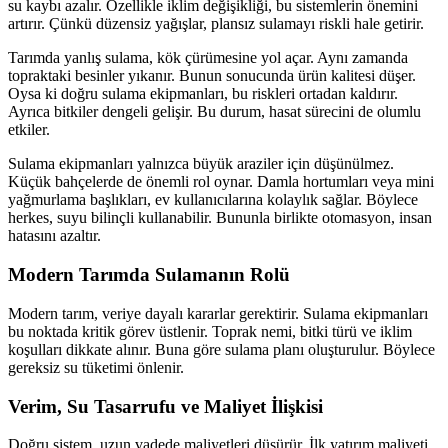
su kaybı azalır. Özellikle iklim değişikliği, bu sistemlerin önemini
artırır. Çünkü düzensiz yağışlar, plansız sulamayı riskli hale getirir.
Tarımda yanlış sulama, kök çürümesine yol açar. Aynı zamanda
topraktaki besinler yıkanır. Bunun sonucunda ürün kalitesi düşer.
Oysa ki doğru sulama ekipmanları, bu riskleri ortadan kaldırır.
Ayrıca bitkiler dengeli gelişir. Bu durum, hasat sürecini de olumlu
etkiler.
Sulama ekipmanları yalnızca büyük araziler için düşünülmez.
Küçük bahçelerde de önemli rol oynar. Damla hortumları veya mini
yağmurlama başlıkları, ev kullanıcılarına kolaylık sağlar. Böylece
herkes, suyu bilinçli kullanabilir. Bununla birlikte otomasyon, insan
hatasını azaltır.
Modern Tarımda Sulamanın Rolü
Modern tarım, veriye dayalı kararlar gerektirir. Sulama ekipmanları
bu noktada kritik görev üstlenir. Toprak nemi, bitki türü ve iklim
koşulları dikkate alınır. Buna göre sulama planı oluşturulur. Böylece
gereksiz su tüketimi önlenir.
Verim, Su Tasarrufu ve Maliyet İlişkisi
Doğru sistem, uzun vadede maliyetleri düşürür. İlk yatırım maliyeti