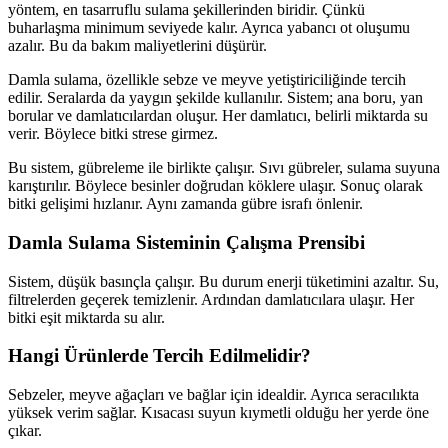
yöntem, en tasarruflu sulama şekillerinden biridir. Çünkü
buharlaşma minimum seviyede kalır. Ayrıca yabancı ot oluşumu
azalır. Bu da bakım maliyetlerini düşürür.
Damla sulama, özellikle sebze ve meyve yetiştiriciliğinde tercih
edilir. Seralarda da yaygın şekilde kullanılır. Sistem; ana boru, yan
borular ve damlatıcılardan oluşur. Her damlatıcı, belirli miktarda su
verir. Böylece bitki strese girmez.
Bu sistem, gübreleme ile birlikte çalışır. Sıvı gübreler, sulama suyuna
karıştırılır. Böylece besinler doğrudan köklere ulaşır. Sonuç olarak
bitki gelişimi hızlanır. Aynı zamanda gübre israfı önlenir.
Damla Sulama Sisteminin Çalışma Prensibi
Sistem, düşük basınçla çalışır. Bu durum enerji tüketimini azaltır. Su,
filtrelerden geçerek temizlenir. Ardından damlatıcılara ulaşır. Her
bitki eşit miktarda su alır.
Hangi Ürünlerde Tercih Edilmelidir?
Sebzeler, meyve ağaçları ve bağlar için idealdir. Ayrıca seracılıkta
yüksek verim sağlar. Kısacası suyun kıymetli olduğu her yerde öne
çıkar.