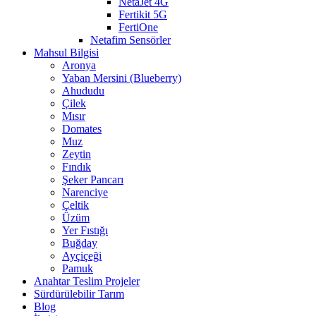
NetaJet 4G
Fertikit 5G
FertiOne
Netafim Sensörler
Mahsul Bilgisi
Aronya
Yaban Mersini (Blueberry)
Ahududu
Çilek
Mısır
Domates
Muz
Zeytin
Fındık
Şeker Pancarı
Narenciye
Çeltik
Üzüm
Yer Fıstığı
Buğday
Ayçiçeği
Pamuk
Anahtar Teslim Projeler
Sürdürülebilir Tarım
Blog