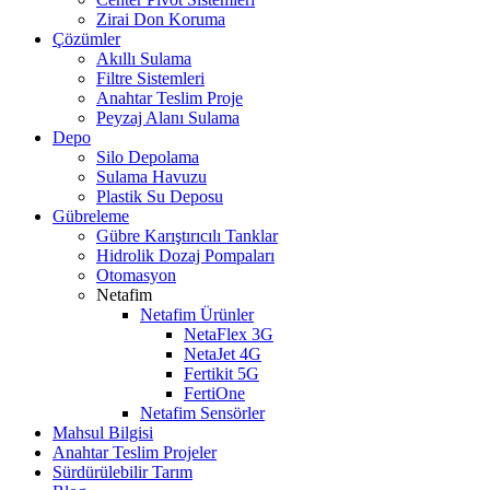
Zirai Don Koruma
Çözümler
Akıllı Sulama
Filtre Sistemleri
Anahtar Teslim Proje
Peyzaj Alanı Sulama
Depo
Silo Depolama
Sulama Havuzu
Plastik Su Deposu
Gübreleme
Gübre Karıştırıcılı Tanklar
Hidrolik Dozaj Pompaları
Otomasyon
Netafim
Netafim Ürünler
NetaFlex 3G
NetaJet 4G
Fertikit 5G
FertiOne
Netafim Sensörler
Mahsul Bilgisi
Anahtar Teslim Projeler
Sürdürülebilir Tarım