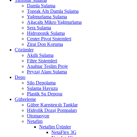
Tarımsal Sulama
Damla Sulama
Toprak Altı Damla Sulama
Yağmurlama Sulama
Ağaçaltı Mikro Yağmurlama
Sera Sulama
Hidroponik Sulama
Center Pivot Sistemleri
Zirai Don Koruma
Çözümler
Akıllı Sulama
Filtre Sistemleri
Anahtar Teslim Proje
Peyzaj Alanı Sulama
Depo
Silo Depolama
Sulama Havuzu
Plastik Su Deposu
Gübreleme
Gübre Karıştırıcılı Tanklar
Hidrolik Dozaj Pompaları
Otomasyon
Netafim
Netafim Ürünler
NetaFlex 3G