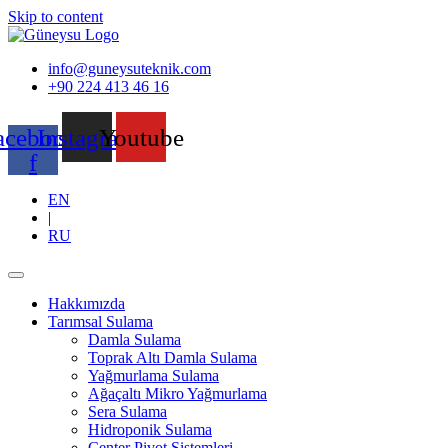
Skip to content
info@guneysuteknik.com
+90 224 413 46 16
acebook-
Instagram
Youtube
f
EN
|
RU
Hakkımızda
Tarımsal Sulama
Damla Sulama
Toprak Altı Damla Sulama
Yağmurlama Sulama
Ağaçaltı Mikro Yağmurlama
Sera Sulama
Hidroponik Sulama
Center Pivot Sistemleri