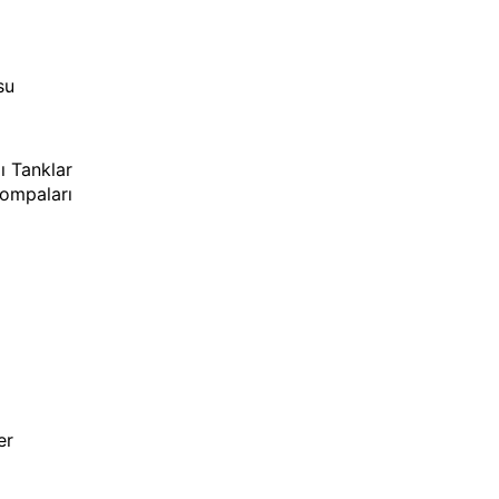
su
lı Tanklar
Pompaları
er