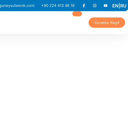
EN
|
RU
guneysuteknik.com
+90 224 413 46 16
Ücretsiz Keşif