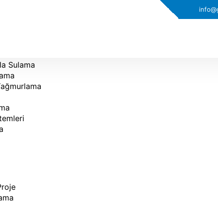
info@
la Sulama
lama
 Yağmurlama
ama
temleri
a
Proje
lama