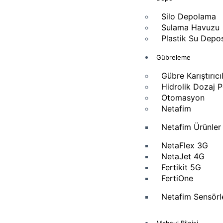
Silo Depolama
Sulama Havuzu
Plastik Su Depo
Gübreleme
Gübre Karıştırıcı
Hidrolik Dozaj 
Otomasyon
Netafim
Netafim Ürünler
NetaFlex 3G
NetaJet 4G
Fertikit 5G
FertiOne
Netafim Sensörl