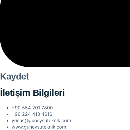
Kaydet
İletişim Bilgileri
+90 554 201 7800
+90 224 413 4616
yunus@guneysuteknik.com
www.guneysuteknik.com