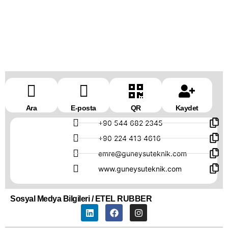
Teknik Müdür
Ara
E-posta
QR
Kaydet
+90 544 682 2345
+90 224 413 4616
emre@guneysuteknik.com
www.guneysuteknik.com
Sosyal Medya Bilgileri / ETEL RUBBER