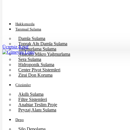
Hakkımızda
Tarımsal Sulama
Damla Sulama
Toprak Altı Damla Sulama
Ücretsiz Keşif
Yağmurlama Sulama
Ağaçaltı Mikro Yağmurlama
Sera Sulama
Hidroponik Sulama
Center Pivot Sistemleri
Zirai Don Koruma
Çözümler
Akıllı Sulama
Filtre Sistemleri
Anahtar Teslim Proje
Peyzaj Alanı Sulama
Depo
Silo Depolama