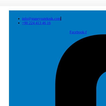
info@guneysuteknik.com
+90 224 413 46 16
Facebook-f