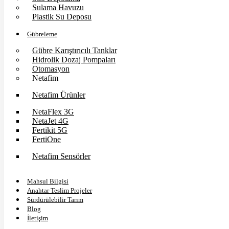
Sulama Havuzu
Plastik Su Deposu
Gübreleme
Gübre Karıştırıcılı Tanklar
Hidrolik Dozaj Pompaları
Otomasyon
Netafim
Netafim Ürünler
NetaFlex 3G
NetaJet 4G
Fertikit 5G
FertiOne
Netafim Sensörler
Mahsul Bilgisi
Anahtar Teslim Projeler
Sürdürülebilir Tarım
Blog
İletişim