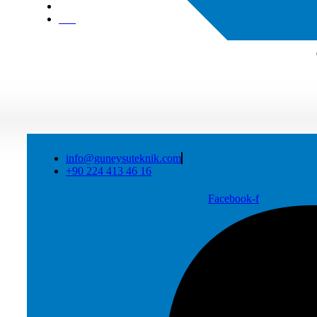
|
RU
info@guneysuteknik.com
+90 224 413 46 16
Facebook-f