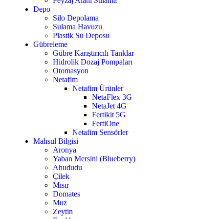
Peyzaj Alanı Sulama
Depo
Silo Depolama
Sulama Havuzu
Plastik Su Deposu
Gübreleme
Gübre Karıştırıcılı Tanklar
Hidrolik Dozaj Pompaları
Otomasyon
Netafim
Netafim Ürünler
NetaFlex 3G
NetaJet 4G
Fertikit 5G
FertiOne
Netafim Sensörler
Mahsul Bilgisi
Aronya
Yaban Mersini (Blueberry)
Ahududu
Çilek
Mısır
Domates
Muz
Zeytin