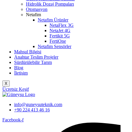
Hidrolik Dozaj Pompaları
Otomasyon
Netafim
Netafim Ürünler
NetaFlex 3G
NetaJet 4G
Fertikit 5G
FertiOne
Netafim Sensörler
Mahsul Bilgisi
Anahtar Teslim Projeler
Sürdürülebilir Tarım
Blog
İletişim
X
Ücretsiz Keşif
info@guneysuteknik.com
+90 224 413 46 16
Facebook-f