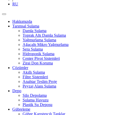
RU
Hakkımızda
Tarımsal Sulama
Damla Sulama
Toprak Altı Damla Sulama
Yağmurlama Sulama
Ağaçaltı Mikro Yağmurlama
Sera Sulama
Hidroponik Sulama
Center Pivot Sistemleri
Zirai Don Koruma
Çözümler
Akıllı Sulama
Filtre Sistemleri
Anahtar Teslim Proje
Peyzaj Alanı Sulama
Depo
Silo Depolama
Sulama Havuzu
Plastik Su Deposu
Gübreleme
Gübre Karıştırıcılı Tanklar