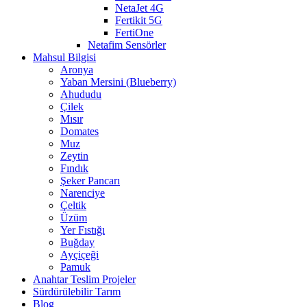
NetaJet 4G
Fertikit 5G
FertiOne
Netafim Sensörler
Mahsul Bilgisi
Aronya
Yaban Mersini (Blueberry)
Ahududu
Çilek
Mısır
Domates
Muz
Zeytin
Fındık
Şeker Pancarı
Narenciye
Çeltik
Üzüm
Yer Fıstığı
Buğday
Ayçiçeği
Pamuk
Anahtar Teslim Projeler
Sürdürülebilir Tarım
Blog