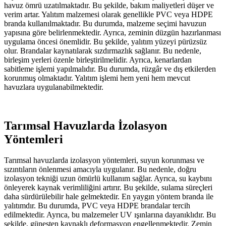
havuz ömrü uzatılmaktadır. Bu şekilde, bakım maliyetleri düşer ve
verim artar. Yalıtım malzemesi olarak genellikle PVC veya HDPE
branda kullanılmaktadır. Bu durumda, malzeme seçimi havuzun
yapısına göre belirlenmektedir. Ayrıca, zeminin düzgün hazırlanması
uygulama öncesi önemlidir. Bu şekilde, yalıtım yüzeyi pürüzsüz
olur. Brandalar kaynatılarak sızdırmazlık sağlanır. Bu nedenle,
birleşim yerleri özenle birleştirilmelidir. Ayrıca, kenarlardan
sabitleme işlemi yapılmalıdır. Bu durumda, rüzgâr ve dış etkilerden
korunmuş olmaktadır. Yalıtım işlemi hem yeni hem mevcut
havuzlara uygulanabilmektedir.
Tarımsal Havuzlarda İzolasyon
Yöntemleri
Tarımsal havuzlarda izolasyon yöntemleri, suyun korunması ve
sızıntıların önlenmesi amacıyla uygulanır. Bu nedenle, doğru
izolasyon tekniği uzun ömürlü kullanım sağlar. Ayrıca, su kaybını
önleyerek kaynak verimliliğini artırır. Bu şekilde, sulama süreçleri
daha sürdürülebilir hale gelmektedir. En yaygın yöntem branda ile
yalıtımdır. Bu durumda, PVC veya HDPE brandalar tercih
edilmektedir. Ayrıca, bu malzemeler UV ışınlarına dayanıklıdır. Bu
şekilde, güneşten kaynaklı deformasyon engellenmektedir. Zemin