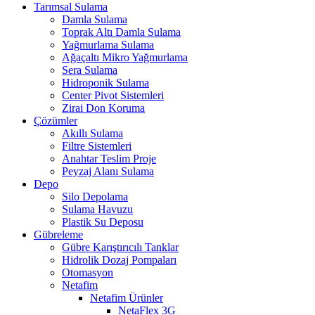
Tarımsal Sulama
Damla Sulama
Toprak Altı Damla Sulama
Yağmurlama Sulama
Ağaçaltı Mikro Yağmurlama
Sera Sulama
Hidroponik Sulama
Center Pivot Sistemleri
Zirai Don Koruma
Çözümler
Akıllı Sulama
Filtre Sistemleri
Anahtar Teslim Proje
Peyzaj Alanı Sulama
Depo
Silo Depolama
Sulama Havuzu
Plastik Su Deposu
Gübreleme
Gübre Karıştırıcılı Tanklar
Hidrolik Dozaj Pompaları
Otomasyon
Netafim
Netafim Ürünler
NetaFlex 3G