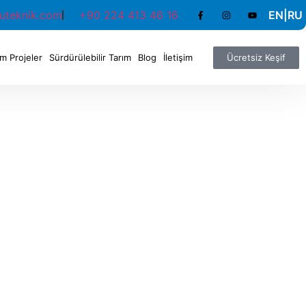
uteknik.com
+90 224 413 46 16
EN
|
RU
m Projeler
Sürdürülebilir Tarım
Blog
İletişim
Ücretsiz Keşif