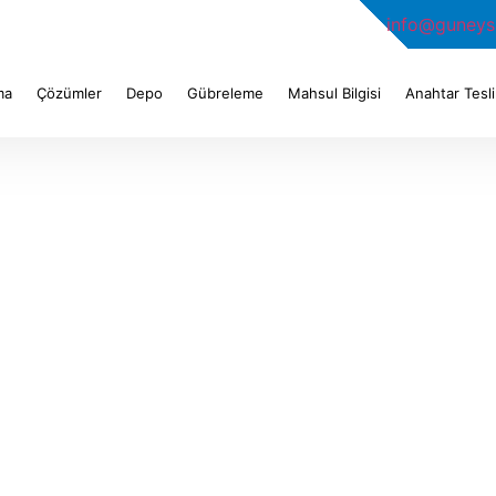
info@guneys
ma
Çözümler
Depo
Gübreleme
Mahsul Bilgisi
Anahtar Tesli