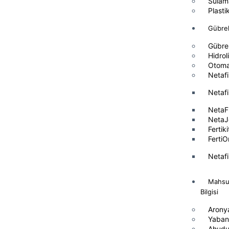
Sulam
Plast
Gübre
Gübre 
Hidrol
Otom
Netaf
Netaf
NetaF
NetaJ
Fertik
Ferti
Netaf
Mahsu
Bilgisi
Arony
Yaban 
Ahud