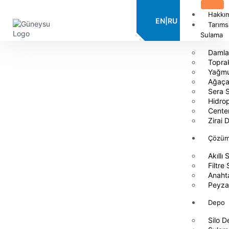
Hakkı
EN
|
RU
Tarıms
Sulama
Damla
Topra
Yağmu
Ağaça
Sera 
Hidro
Center
Zirai
Çözüm
Akıllı
Filtre
Anahta
Peyza
Depo
Silo 