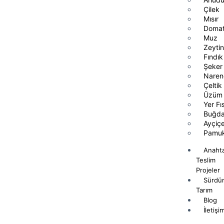
Çilek
Mısır
Doma
Muz
Zeyti
Fındık
Şeker
Naren
Çeltik
Üzüm
Yer Fıs
Buğd
Ayçiç
Pamu
Anaht
Teslim
Projeler
Sürdür
Tarım
Blog
İletişi