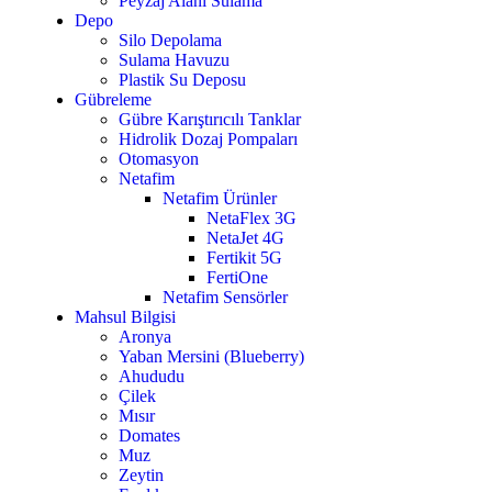
Peyzaj Alanı Sulama
Depo
Silo Depolama
Sulama Havuzu
Plastik Su Deposu
Gübreleme
Gübre Karıştırıcılı Tanklar
Hidrolik Dozaj Pompaları
Otomasyon
Netafim
Netafim Ürünler
NetaFlex 3G
NetaJet 4G
Fertikit 5G
FertiOne
Netafim Sensörler
Mahsul Bilgisi
Aronya
Yaban Mersini (Blueberry)
Ahududu
Çilek
Mısır
Domates
Muz
Zeytin