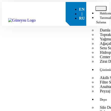
EN
Hakkım
|
Tarımsa
RU
Sulama
Damla
Toprak
Yağmu
Ağaçal
Sera S
Hidrop
Center 
Zirai 
Çözüml
Akıllı
Filtre 
Anahta
Peyzaj
Depo
Silo D