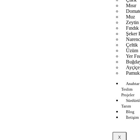
Mısır
Domat
Muz
Zeytin
Fındık
Şeker 
Narenc
Çeltik
Üzüm
Yer Fıs
Buğda
Ayçiçe
Pamuk
Anahtar
Teslim
Projeler
Sürdürül
Tarım
Blog
İletişim
X