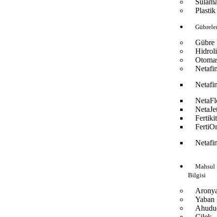
Sulam
Plasti
Gübrel
Gübre K
Hidrol
Otoma
Netafi
Netafi
NetaFl
NetaJe
Fertiki
FertiO
Netafi
Mahsul
Bilgisi
Arony
Yaban 
Ahudu
Çilek