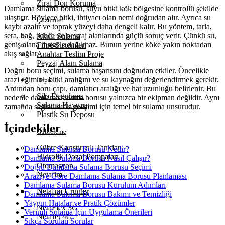
Zirai Don Koruma
Damlama sulama borusu, suyu bitki kök bölgesine kontrollü şekilde
ulaştırır. Böylece bitki, ihtiyacı olan nemi doğrudan alır. Ayrıca su
Çözümler
kaybı azalır ve toprak yüzeyi daha dengeli kalır. Bu yöntem, tarla,
sera, bağ, bahçe ve peyzaj alanlarında güçlü sonuç verir. Çünkü su,
Akıllı Sulama
geniş alana rastgele dağılmaz. Bunun yerine köke yakın noktadan
Filtre Sistemleri
akış sağlar.
Anahtar Teslim Proje
Peyzaj Alanı Sulama
Doğru boru seçimi, sulama başarısını doğrudan etkiler. Öncelikle
arazi eğimini, bitki aralığını ve su kaynağını değerlendirmek gerekir.
Depo
Ardından boru çapı, damlatıcı aralığı ve hat uzunluğu belirlenir. Bu
Silo Depolama
nedenle damlama sulama borusu yalnızca bir ekipman değildir. Aynı
Sulama Havuzu
zamanda sağlıklı kök gelişimi için temel bir sulama unsurudur.
Plastik Su Deposu
İçindekiler
Gübreleme
Gübre Karıştırıcılı Tanklar
Damlama Sulama Borusu Nedir?
Hidrolik Dozaj Pompaları
Damlama Sulama Borusu Nasıl Çalışır?
Otomasyon
Doğru Damlama Sulama Borusu Seçimi
Netafim
Araziye Göre Damlama Sulama Borusu Planlaması
Damlama Sulama Borusu Kurulum Adımları
Netafim Ürünler
Damlama Sulama Borusu Bakımı ve Temizliği
Yaygın Hatalar ve Pratik Çözümler
NetaFlex 3G
Verimli Sulama İçin Uygulama Önerileri
NetaJet 4G
Sıkça Sorulan Sorular