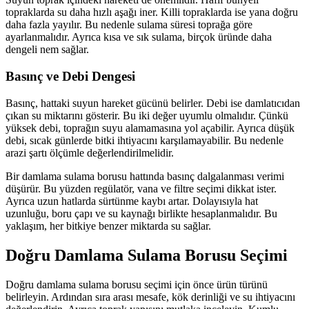
topraklarda su daha hızlı aşağı iner. Killi topraklarda ise yana doğru
daha fazla yayılır. Bu nedenle sulama süresi toprağa göre
ayarlanmalıdır. Ayrıca kısa ve sık sulama, birçok üründe daha
dengeli nem sağlar.
Basınç ve Debi Dengesi
Basınç, hattaki suyun hareket gücünü belirler. Debi ise damlatıcıdan
çıkan su miktarını gösterir. Bu iki değer uyumlu olmalıdır. Çünkü
yüksek debi, toprağın suyu alamamasına yol açabilir. Ayrıca düşük
debi, sıcak günlerde bitki ihtiyacını karşılamayabilir. Bu nedenle
arazi şartı ölçümle değerlendirilmelidir.
Bir damlama sulama borusu hattında basınç dalgalanması verimi
düşürür. Bu yüzden regülatör, vana ve filtre seçimi dikkat ister.
Ayrıca uzun hatlarda sürtünme kaybı artar. Dolayısıyla hat
uzunluğu, boru çapı ve su kaynağı birlikte hesaplanmalıdır. Bu
yaklaşım, her bitkiye benzer miktarda su sağlar.
Doğru Damlama Sulama Borusu Seçimi
Doğru damlama sulama borusu seçimi için önce ürün türünü
belirleyin. Ardından sıra arası mesafe, kök derinliği ve su ihtiyacını