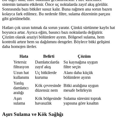
sistemin tamamı etkilenir. Önce uç noktalarda zayıf akış görülür.
Sonrasında bazı bitkiler susuz kalır. Buna rağmen ana sorun bazen
kolayca fark edilmez. Bu nedenle filtre, sulama düzeninin parçası
gibi görülmelidir.
Hatları çok uzun tutmak da sorun yaratır. Çünkü sürtünme kaybı hat
boyunca artar. Ayrıca eğim, basıncı bazı noktalarda değiştirir.
Çözüm olarak araziyi bölümlere ayırın. Bölgesel sulama, hem
kontrolü artırır hem su dağılımını dengeler. Böylece bitki gelişimi
daha homojen ilerler.
Hata
Belirti
Çözüm
Yetersiz
Damlatıcılarda
Su kaynağına uygun
filtrasyon
zayıf akış
filtre seçin
Uzun hat
Uç bitkilerde
Alanı daha küçük
kullanımı
kuruma
bölümlere ayırın
Yanlış
Kök çevresinde
Bitki aralığına uygun
damlatıcı
düzensiz nem
mesafe belirleyin
aralığı
Aşırı
Kök bölgesinde
Sulama süresini toprak
sulama
havasızlık
yapısına göre kısaltın
Aşırı Sulama ve Kök Sağlığı