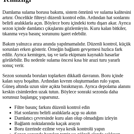
Damlama sulama borusu bakımı, sistem ömrünü ve sulama kalitesini
artırır. Öncelikle filtreyi düzenli kontrol edin. Ardından hat sonlarını
belirli aralıklarla açın. Böylece boru içindeki tortu dışarı akar. Ayrıca
sezon içinde damlatıcı çıkışlarını gözlemleyin. Kuru kalan bitkiler,
tıkanma veya basınç sorununu işaret edebilir.
Bakım yalnızca arıza anında yapılmamalıdır. Düzenli kontrol, küçük
sorunları erken gösterir. Örneğin bağlantı gevşemesi hızlıca fark
edilir. Ayrıca kemirgen, taş ve tarla ekipmanı kaynaklı hasarlar
görülebilir. Bu nedenle sulama öncesi kısa bir arazi turu yararlı
sonuç verir.
Sezon sonunda boruları toplarken dikkatli davranın. Boru içinde
kalan suyu boşaltın. Ardından kıvrım oluşturmadan rulo yapın.
Güneş altında uzun süre açıkta bırakmayın. Ayrıca depolama alanını
keskin cisimlerden uzak tutun. Böylece sonraki sezonda daha
sorunsuz başlangıç yaparsınız.
Filtre basınç farkını düzenli kontrol edin
Hat sonlarını belirli aralıklarla açıp su akıtın
Damlatıcı çevresinde kuru alan olup olmadığını izleyin
Bağlantı noktalarında kaçak arayın
Boru üzerinde ezilme veya kesik kontrolü yapın