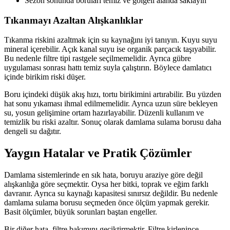
Sezon sonunda boruları temiz ve gölgeli alanda saklayın
Tıkanmayı Azaltan Alışkanlıklar
Tıkanma riskini azaltmak için su kaynağını iyi tanıyın. Kuyu suyu
mineral içerebilir. Açık kanal suyu ise organik parçacık taşıyabilir.
Bu nedenle filtre tipi rastgele seçilmemelidir. Ayrıca gübre
uygulaması sonrası hattı temiz suyla çalıştırın. Böylece damlatıcı
içinde birikim riski düşer.
Boru içindeki düşük akış hızı, tortu birikimini artırabilir. Bu yüzden
hat sonu yıkaması ihmal edilmemelidir. Ayrıca uzun süre bekleyen
su, yosun gelişimine ortam hazırlayabilir. Düzenli kullanım ve
temizlik bu riski azaltır. Sonuç olarak damlama sulama borusu daha
dengeli su dağıtır.
Yaygın Hatalar ve Pratik Çözümler
Damlama sistemlerinde en sık hata, boruyu araziye göre değil
alışkanlığa göre seçmektir. Oysa her bitki, toprak ve eğim farklı
davranır. Ayrıca su kaynağı kapasitesi sınırsız değildir. Bu nedenle
damlama sulama borusu seçmeden önce ölçüm yapmak gerekir.
Basit ölçümler, büyük sorunları baştan engeller.
Bir diğer hata, filtre bakımını geciktirmektir. Filtre kirlenince