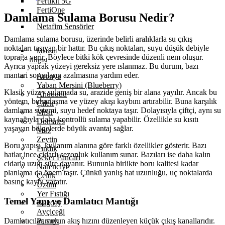
Fertikit 5G
FertiOne
Damlama Sulama Borusu Nedir?
Netafim Sensörler
Damlama sulama borusu, üzerinde belirli aralıklarla su çıkış
noktaları taşıyan bir hattır. Bu çıkış noktaları, suyu düşük debiyle
Mahsul
toprağa verir. Böylece bitki kök çevresinde düzenli nem oluşur.
Bilgisi
Ayrıca yaprak yüzeyi gereksiz yere ıslanmaz. Bu durum, bazı
mantari sorunların azalmasına yardım eder.
Aronya
Yaban Mersini (Blueberry)
Klasik yüzey sulamada su, arazide geniş bir alana yayılır. Ancak bu
Ahududu
yöntem, buharlaşma ve yüzey akışı kaybını artırabilir. Buna karşılık
Çilek
damlama sistemi, suyu hedef noktaya taşır. Dolayısıyla çiftçi, aynı su
Mısır
kaynağıyla daha kontrollü sulama yapabilir. Özellikle su kısıtı
Domates
yaşayan bölgelerde büyük avantaj sağlar.
Muz
Zeytin
Boru yapısı, kullanım alanına göre farklı özellikler gösterir. Bazı
Fındık
hatlar ince cidarlı sezonluk kullanım sunar. Bazıları ise daha kalın
Şeker Pancarı
cidarla uzun süre dayanır. Bununla birlikte boru kalitesi kadar
Narenciye
planlama da önem taşır. Çünkü yanlış hat uzunluğu, uç noktalarda
Çeltik
basınç kaybı yaratır.
Üzüm
Yer Fıstığı
Temel Yapı ve Damlatıcı Mantığı
Buğday
Ayçiçeği
Damlatıcılar, suyun akış hızını düzenleyen küçük çıkış kanallarıdır.
Pamuk