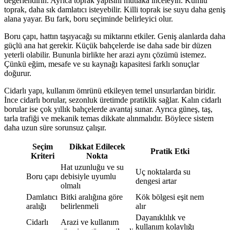
değerlendirin. Ayrıca toprak yapısını mutlaka inceleyin. Kumlu
toprak, daha sık damlatıcı isteyebilir. Killi toprak ise suyu daha geniş
alana yayar. Bu fark, boru seçiminde belirleyici olur.
Boru çapı, hattın taşıyacağı su miktarını etkiler. Geniş alanlarda daha
güçlü ana hat gerekir. Küçük bahçelerde ise daha sade bir düzen
yeterli olabilir. Bununla birlikte her arazi aynı çözümü istemez.
Çünkü eğim, mesafe ve su kaynağı kapasitesi farklı sonuçlar
doğurur.
Cidarlı yapı, kullanım ömrünü etkileyen temel unsurlardan biridir.
İnce cidarlı borular, sezonluk üretimde pratiklik sağlar. Kalın cidarlı
borular ise çok yıllık bahçelerde avantaj sunar. Ayrıca güneş, taş,
tarla trafiği ve mekanik temas dikkate alınmalıdır. Böylece sistem
daha uzun süre sorunsuz çalışır.
Seçim
Dikkat Edilecek
Pratik Etki
Kriteri
Nokta
Hat uzunluğu ve su
Uç noktalarda su
Boru çapı
debisiyle uyumlu
dengesi artar
olmalı
Damlatıcı
Bitki aralığına göre
Kök bölgesi eşit nem
aralığı
belirlenmeli
alır
Dayanıklılık ve
Cidarlı
Arazi ve kullanım
kullanım kolaylığı