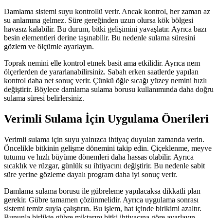
Damlama sistemi suyu kontrollü verir. Ancak kontrol, her zaman az
su anlamına gelmez. Süre gereğinden uzun olursa kök bölgesi
havasız kalabilir. Bu durum, bitki gelişimini yavaşlatır. Ayrıca bazı
besin elementleri derine taşınabilir. Bu nedenle sulama süresini
gözlem ve ölçümle ayarlayın.
Toprak nemini elle kontrol etmek basit ama etkilidir. Ayrıca nem
ölçerlerden de yararlanabilirsiniz. Sabah erken saatlerde yapılan
kontrol daha net sonuç verir. Çünkü öğle sıcağı yüzey nemini hızlı
değiştirir. Böylece damlama sulama borusu kullanımında daha doğru
sulama süresi belirlersiniz.
Verimli Sulama İçin Uygulama Önerileri
Verimli sulama için suyu yalnızca ihtiyaç duyulan zamanda verin.
Öncelikle bitkinin gelişme dönemini takip edin. Çiçeklenme, meyve
tutumu ve hızlı büyüme dönemleri daha hassas olabilir. Ayrıca
sıcaklık ve rüzgar, günlük su ihtiyacını değiştirir. Bu nedenle sabit
süre yerine gözleme dayalı program daha iyi sonuç verir.
Damlama sulama borusu ile gübreleme yapılacaksa dikkatli plan
gerekir. Gübre tamamen çözünmelidir. Ayrıca uygulama sonrası
sistemi temiz suyla çalıştırın. Bu işlem, hat içinde birikimi azaltır.
Bununla birlikte gübre miktarını bitki ihtiyacına göre ayarlayın.