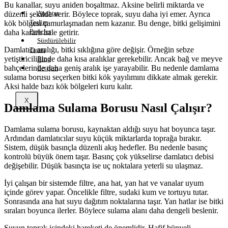
Bu kanallar, suyu aniden boşaltmaz. Aksine belirli miktarda ve
Anahtar
düzenli şekilde verir. Böylece toprak, suyu daha iyi emer. Ayrıca
Teslim
kök bölgesi çamurlaşmadan nem kazanır. Bu denge, bitki gelişimini
Projeler
daha kararlı hale getirir.
Sürdürülebilir
Damlatıcı aralığı, bitki sıklığına göre değişir. Örneğin sebze
Tarım
yetiştiriciliğinde daha kısa aralıklar gerekebilir. Ancak bağ ve meyve
Blog
bahçelerinde daha geniş aralık işe yarayabilir. Bu nedenle damlama
İletişim
sulama borusu seçerken bitki kök yayılımını dikkate almak gerekir.
Aksi halde bazı kök bölgeleri kuru kalır.
X
Damlama Sulama Borusu Nasıl Çalışır?
Damlama sulama borusu, kaynaktan aldığı suyu hat boyunca taşır.
Ardından damlatıcılar suyu küçük miktarlarda toprağa bırakır.
Sistem, düşük basınçla düzenli akış hedefler. Bu nedenle basınç
kontrolü büyük önem taşır. Basınç çok yükselirse damlatıcı debisi
değişebilir. Düşük basınçta ise uç noktalara yeterli su ulaşmaz.
İyi çalışan bir sistemde filtre, ana hat, yan hat ve vanalar uyum
içinde görev yapar. Öncelikle filtre, sudaki kum ve tortuyu tutar.
Sonrasında ana hat suyu dağıtım noktalarına taşır. Yan hatlar ise bitki
sıraları boyunca ilerler. Böylece sulama alanı daha dengeli beslenir.
Suyun toprak içindeki hareketi de önemlidir. Hafif bünyeli