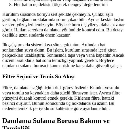
Her hattın uç debisini ölçerek dengeyi değerlendirin
Kurulum sırasında boruyu sert şekilde çekmeyin. Çünkü aşırı
gerilim, bağlantı noktalarında sorun çıkarabilir. Ayrıca keskin taşları
ve sivri yüzeyleri temizleyin. Böylece boru dış yüzeyi daha az zarar
görür. Hatları sererken damlatıcı yönünü de kontrol edin. Bu detay,
özellikle uzun sıralarda önem kazanır.
İlk çalıştırmada sistemi kısa süre açık tutun. Ardından hat
sonlarından suyu akıtın. Bu işlem, kurulum sırasında içeri giren
parçacıkları uzaklaştırır. Sonrasında tapa veya vana kapatılır. Ancak
düzenli aralıklarla hat sonu temizliği yapmak gerekir. Böylece
damlama sulama borusu tıkanma riskine karşı daha güvenli çalışır.
Filtre Seçimi ve Temiz Su Akışı
Filtre, damlatıcı sağlığı için kritik görev üstlenir. Kumlu, yosunlu
veya tortulu su kaynakları daha güçlü filtrasyon ister. Ayrıca filtre
yüzeyini düzenli kontrol etmek gerekir. Kirlenen filtre, hattaki
basıncı düşürür. Bunun sonucunda uç noktalarda su azalır. Bu
nedenle temizlik periyodu su kalitesine göre ayarlanmalıdır.
Damlama Sulama Borusu Bakımı ve
Temizliği