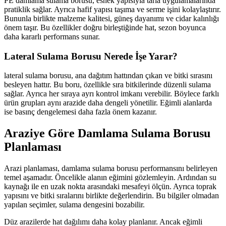
PE damlama sulama borusu, esnek yapısıyla tarla uygulamalarında
pratiklik sağlar. Ayrıca hafif yapısı taşıma ve serme işini kolaylaştırır.
Bununla birlikte malzeme kalitesi, güneş dayanımı ve cidar kalınlığı
önem taşır. Bu özellikler doğru birleştiğinde hat, sezon boyunca
daha kararlı performans sunar.
Lateral Sulama Borusu Nerede İşe Yarar?
lateral sulama borusu, ana dağıtım hattından çıkan ve bitki sırasını
besleyen hattır. Bu boru, özellikle sıra bitkilerinde düzenli sulama
sağlar. Ayrıca her sıraya ayrı kontrol imkanı verebilir. Böylece farklı
ürün grupları aynı arazide daha dengeli yönetilir. Eğimli alanlarda
ise basınç dengelemesi daha fazla önem kazanır.
Araziye Göre Damlama Sulama Borusu
Planlaması
Arazi planlaması, damlama sulama borusu performansını belirleyen
temel aşamadır. Öncelikle alanın eğimini gözlemleyin. Ardından su
kaynağı ile en uzak nokta arasındaki mesafeyi ölçün. Ayrıca toprak
yapısını ve bitki sıralarını birlikte değerlendirin. Bu bilgiler olmadan
yapılan seçimler, sulama dengesini bozabilir.
Düz arazilerde hat dağılımı daha kolay planlanır. Ancak eğimli