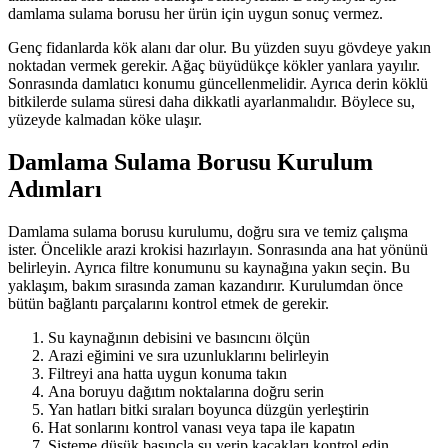
damlama sulama borusu her ürün için uygun sonuç vermez.
Genç fidanlarda kök alanı dar olur. Bu yüzden suyu gövdeye yakın
noktadan vermek gerekir. Ağaç büyüdükçe kökler yanlara yayılır.
Sonrasında damlatıcı konumu güncellenmelidir. Ayrıca derin köklü
bitkilerde sulama süresi daha dikkatli ayarlanmalıdır. Böylece su,
yüzeyde kalmadan köke ulaşır.
Damlama Sulama Borusu Kurulum
Adımları
Damlama sulama borusu kurulumu, doğru sıra ve temiz çalışma
ister. Öncelikle arazi krokisi hazırlayın. Sonrasında ana hat yönünü
belirleyin. Ayrıca filtre konumunu su kaynağına yakın seçin. Bu
yaklaşım, bakım sırasında zaman kazandırır. Kurulumdan önce
bütün bağlantı parçalarını kontrol etmek de gerekir.
Su kaynağının debisini ve basıncını ölçün
Arazi eğimini ve sıra uzunluklarını belirleyin
Filtreyi ana hatta uygun konuma takın
Ana boruyu dağıtım noktalarına doğru serin
Yan hatları bitki sıraları boyunca düzgün yerleştirin
Hat sonlarını kontrol vanası veya tapa ile kapatın
Sisteme düşük basınçla su verip kaçakları kontrol edin