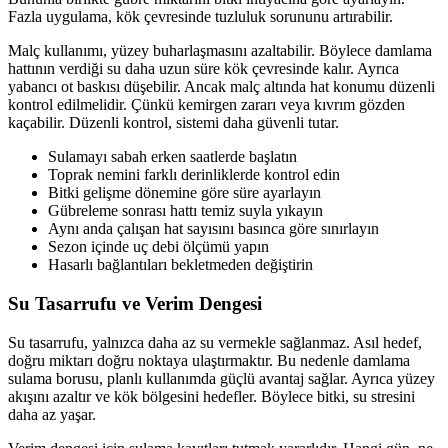
Fazla uygulama, kök çevresinde tuzluluk sorununu artırabilir.
Malç kullanımı, yüzey buharlaşmasını azaltabilir. Böylece damlama
hattının verdiği su daha uzun süre kök çevresinde kalır. Ayrıca
yabancı ot baskısı düşebilir. Ancak malç altında hat konumu düzenli
kontrol edilmelidir. Çünkü kemirgen zararı veya kıvrım gözden
kaçabilir. Düzenli kontrol, sistemi daha güvenli tutar.
Sulamayı sabah erken saatlerde başlatın
Toprak nemini farklı derinliklerde kontrol edin
Bitki gelişme dönemine göre süre ayarlayın
Gübreleme sonrası hattı temiz suyla yıkayın
Aynı anda çalışan hat sayısını basınca göre sınırlayın
Sezon içinde uç debi ölçümü yapın
Hasarlı bağlantıları bekletmeden değiştirin
Su Tasarrufu ve Verim Dengesi
Su tasarrufu, yalnızca daha az su vermekle sağlanmaz. Asıl hedef,
doğru miktarı doğru noktaya ulaştırmaktır. Bu nedenle damlama
sulama borusu, planlı kullanımda güçlü avantaj sağlar. Ayrıca yüzey
akışını azaltır ve kök bölgesini hedefler. Böylece bitki, su stresini
daha az yaşar.