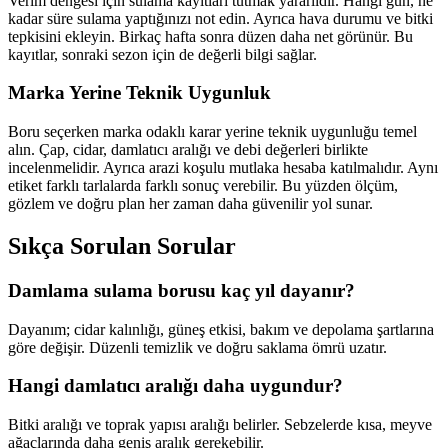
Verim dengesi için sulama kayıtları tutmak yararlıdır. Hangi gün, ne
kadar süre sulama yaptığınızı not edin. Ayrıca hava durumu ve bitki
tepkisini ekleyin. Birkaç hafta sonra düzen daha net görünür. Bu
kayıtlar, sonraki sezon için de değerli bilgi sağlar.
Marka Yerine Teknik Uygunluk
Boru seçerken marka odaklı karar yerine teknik uygunluğu temel
alın. Çap, cidar, damlatıcı aralığı ve debi değerleri birlikte
incelenmelidir. Ayrıca arazi koşulu mutlaka hesaba katılmalıdır. Aynı
etiket farklı tarlalarda farklı sonuç verebilir. Bu yüzden ölçüm,
gözlem ve doğru plan her zaman daha güvenilir yol sunar.
Sıkça Sorulan Sorular
Damlama sulama borusu kaç yıl dayanır?
Dayanım; cidar kalınlığı, güneş etkisi, bakım ve depolama şartlarına
göre değişir. Düzenli temizlik ve doğru saklama ömrü uzatır.
Hangi damlatıcı aralığı daha uygundur?
Bitki aralığı ve toprak yapısı aralığı belirler. Sebzelerde kısa, meyve
ağaçlarında daha geniş aralık gerekebilir.