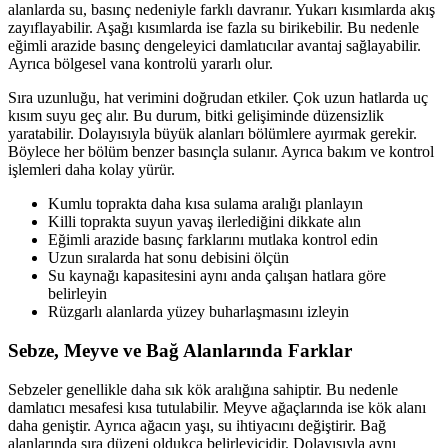
alanlarda su, basınç nedeniyle farklı davranır. Yukarı kısımlarda akış
zayıflayabilir. Aşağı kısımlarda ise fazla su birikebilir. Bu nedenle
eğimli arazide basınç dengeleyici damlatıcılar avantaj sağlayabilir.
Ayrıca bölgesel vana kontrolü yararlı olur.
Sıra uzunluğu, hat verimini doğrudan etkiler. Çok uzun hatlarda uç
kısım suyu geç alır. Bu durum, bitki gelişiminde düzensizlik
yaratabilir. Dolayısıyla büyük alanları bölümlere ayırmak gerekir.
Böylece her bölüm benzer basınçla sulanır. Ayrıca bakım ve kontrol
işlemleri daha kolay yürür.
Kumlu toprakta daha kısa sulama aralığı planlayın
Killi toprakta suyun yavaş ilerlediğini dikkate alın
Eğimli arazide basınç farklarını mutlaka kontrol edin
Uzun sıralarda hat sonu debisini ölçün
Su kaynağı kapasitesini aynı anda çalışan hatlara göre
belirleyin
Rüzgarlı alanlarda yüzey buharlaşmasını izleyin
Sebze, Meyve ve Bağ Alanlarında Farklar
Sebzeler genellikle daha sık kök aralığına sahiptir. Bu nedenle
damlatıcı mesafesi kısa tutulabilir. Meyve ağaçlarında ise kök alanı
daha geniştir. Ayrıca ağacın yaşı, su ihtiyacını değiştirir. Bağ
alanlarında sıra düzeni oldukça belirleyicidir. Dolayısıyla aynı