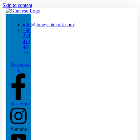
Skip to content
info@guneysuteknik.com
+90
224
413
46
16
Facebook-
f
Instagram
Youtube