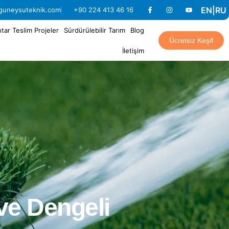
EN
|
RU
guneysuteknik.com
+90 224 413 46 16
tar Teslim Projeler
Sürdürülebilir Tarım
Blog
Ücretsiz Keşif
İletişim
ve Dengeli