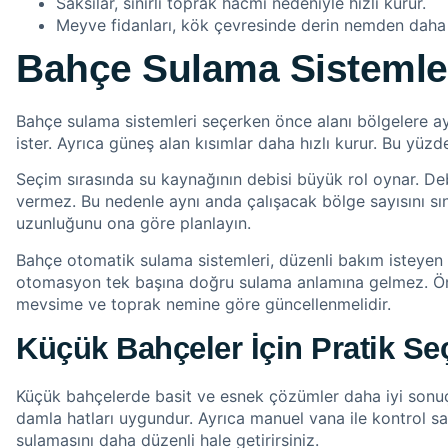
Saksılar, sınırlı toprak hacmi nedeniyle hızlı kurur.
Meyve fidanları, kök çevresinde derin nemden daha 
Bahçe Sulama Sistemle
Bahçe sulama sistemleri seçerken önce alanı bölgelere ayır
ister. Ayrıca güneş alan kısımlar daha hızlı kurur. Bu yüz
Seçim sırasında su kaynağının debisi büyük rol oynar. Deb
vermez. Bu nedenle aynı anda çalışacak bölge sayısını sın
uzunluğunu ona göre planlayın.
Bahçe otomatik sulama sistemleri, düzenli bakım isteyen 
otomasyon tek başına doğru sulama anlamına gelmez. Ö
mevsime ve toprak nemine göre güncellenmelidir.
Küçük Bahçeler İçin Pratik Se
Küçük bahçelerde basit ve esnek çözümler daha iyi sonuç v
damla hatları uygundur. Ayrıca manuel vana ile kontrol sa
sulamasını daha düzenli hale getirirsiniz.