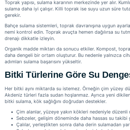
Toprak yapısı, sulama kararının merkezinde yer alır. Kumlu
sulama daha iyi çalışır. Killi toprak ise suyu uzun süre tu
gerekir.
Bahçe sulama sistemleri, toprak davranışına uygun ayarlar
nemi kontrol edin. Toprak avuçta hemen dağılırsa su tut
drenajı dikkatle izleyin.
Organik madde miktarı da sonucu etkiler. Kompost, toprağ
daha dengeli bir ortam oluşturur. Bu nedenle yalnızca c
adımları sulama başarısını yükseltir.
Bitki Türlerine Göre Su Denge
Her bitki aynı miktarda su istemez. Örneğin çim yüzey düz
Akdeniz türleri fazla sudan hoşlanmaz. Ayrıca yeni dikilen
bitki sulama, kök sağlığını doğrudan destekler.
Çim alanlar, yüzeye yakın kökleri nedeniyle düzenli 
Sebzeler, gelişim döneminde daha hassas su takibi g
Çalılar, yerleştikten sonra daha derin sulamadan yar