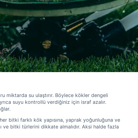
u miktarda su ulaştırır. Böylece kökler dengeli
ıca suyu kontrollü verdiğiniz için israf azalır.
ğlar.
her bitki farklı kök yapısına, yaprak yoğunluğuna ve
ve bitki türlerini dikkate almalıdır. Aksi halde fazla