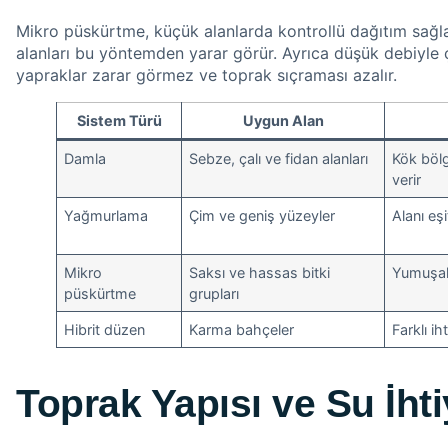
Mikro püskürtme, küçük alanlarda kontrollü dağıtım sağlar
alanları bu yöntemden yarar görür. Ayrıca düşük debiyle ç
yapraklar zarar görmez ve toprak sıçraması azalır.
Sistem Türü
Uygun Alan
Damla
Sebze, çalı ve fidan alanları
Kök böl
verir
Yağmurlama
Çim ve geniş yüzeyler
Alanı eşit
Mikro
Saksı ve hassas bitki
Yumuşak
püskürtme
grupları
Hibrit düzen
Karma bahçeler
Farklı ih
Toprak Yapısı ve Su İhti