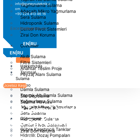
info@guneysuteknik.c
Yağmurlama Sulama
om
Ağaçaltı Mikro Yağmurlama
+90 224 413 46 16
Sera Sulama
Hidroponik Sulama
Facebook-
Instagram
Youtube
Center Pivot Sistemleri
f
Zirai Don Koruma
EN
|
RU
Çözümler
EN
|
RU
Akıllı Sulama
Filtre Sistemleri
Hakkımızda
Anahtar Teslim Proje
Tarımsal
Peyzaj Alanı Sulama
Sulama
Depo
Ücretsiz Keşif
Damla Sulama
Toprak Altı Damla Sulama
Silo Depolama
Yağmurlama Sulama
Sulama Havuzu
Ağaçaltı Mikro Yağmurlama
Akıllı Tarım Uygulamalarıyla
Plastik Su Deposu
Sera Sulama
Gübreleme
Hidroponik Sulama
Etkin Su Kullanımı
Center Pivot Sistemleri
Gübre Karıştırıcılı Tanklar
Zirai Don Koruma
Hidrolik Dozaj Pompaları
Nisan 21, 2025